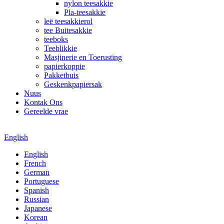
nylon teesakkie
Pla-teesakkie
leë teesakkierol
tee Buitesakkie
teeboks
Teeblikkie
Masjinerie en Toerusting
papierkoppie
Pakketbuis
Geskenkpapiersak
Nuus
Kontak Ons
Gereelde vrae
English
English
French
German
Portuguese
Spanish
Russian
Japanese
Korean