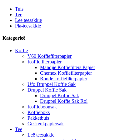
Tuis
Tee
Leë teesakkie
Pla-teesakkie
Kategorieë
Koffie
V60 Koffiefilterpapier
Koffiefilterpapier
Mandjie Koffiefilters Papier
Chemex Koffiefilterpapier
Ronde koffiefilterpapier
Ufo Druppel Koffie Sak
Druppel Koffie Sak
Druppel Koffie Sak
Druppel Koffie Sak Rol
Koffieboonsak
Koffieboks
Pakketbuis
Geskenkpapiersak
Tee
Leë teesakkie