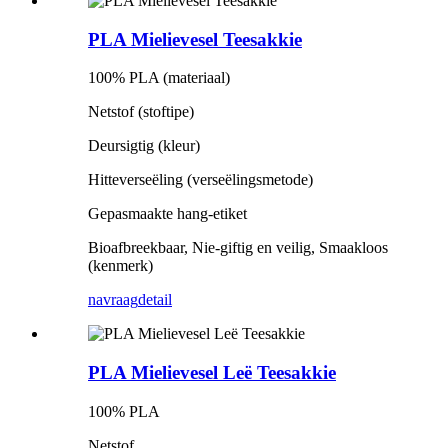
PLA Mielievesel Teesakkie
100% PLA (materiaal)
Netstof (stoftipe)
Deursigtig (kleur)
Hitteverseëling (verseëlingsmetode)
Gepasmaakte hang-etiket
Bioafbreekbaar, Nie-giftig en veilig, Smaakloos
(kenmerk)
navraag
detail
PLA Mielievesel Leë Teesakkie
100% PLA
Netstof