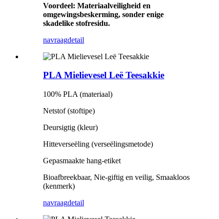
Voordeel: Materiaalveiligheid en
omgewingsbeskerming, sonder enige
skadelike stofresidu.
navraag
detail
PLA Mielievesel Leë Teesakkie
100% PLA (materiaal)
Netstof (stoftipe)
Deursigtig (kleur)
Hitteverseëling (verseëlingsmetode)
Gepasmaakte hang-etiket
Bioafbreekbaar, Nie-giftig en veilig, Smaakloos
(kenmerk)
navraag
detail