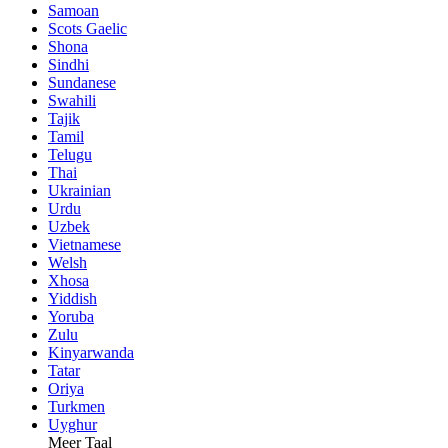
Samoan
Scots Gaelic
Shona
Sindhi
Sundanese
Swahili
Tajik
Tamil
Telugu
Thai
Ukrainian
Urdu
Uzbek
Vietnamese
Welsh
Xhosa
Yiddish
Yoruba
Zulu
Kinyarwanda
Tatar
Oriya
Turkmen
Uyghur
Meer Taal