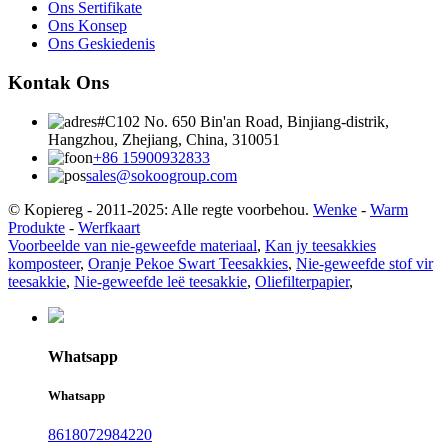
Ons Sertifikate
Ons Konsep
Ons Geskiedenis
Kontak Ons
#C102 No. 650 Bin'an Road, Binjiang-distrik,
Hangzhou, Zhejiang, China, 310051
+86 15900932833
sales@sokoogroup.com
© Kopiereg - 2011-2025: Alle regte voorbehou.
Wenke
-
Warm
Produkte
-
Werfkaart
Voorbeelde van nie-geweefde materiaal
,
Kan jy teesakkies
komposteer
,
Oranje Pekoe Swart Teesakkies
,
Nie-geweefde stof vir
teesakkie
,
Nie-geweefde leë teesakkie
,
Oliefilterpapier
,
Whatsapp
Whatsapp
8618072984220