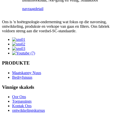
Bioafbreekbaar, Nie-giftig en veilig, Smaakloos
navraag
detail
Ons is 'n hoëtegnologie-onderneming wat fokus op die navorsing,
ontwikkeling, produksie en verkope van gaas en filters. Ons fabriek
voldoen streng aan die voedsel-SC-standaarde.
PRODUKTE
Maatskappy Nuus
Bedryfsnuus
Vinnige skakels
Oor Ons
Toepassings
Kontak Ons
ontwikkelingskursus