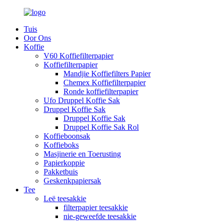
Tuis
Oor Ons
Koffie
V60 Koffiefilterpapier
Koffiefilterpapier
Mandjie Koffiefilters Papier
Chemex Koffiefilterpapier
Ronde koffiefilterpapier
Ufo Druppel Koffie Sak
Druppel Koffie Sak
Druppel Koffie Sak
Druppel Koffie Sak Rol
Koffieboonsak
Koffieboks
Masjinerie en Toerusting
Papierkoppie
Pakketbuis
Geskenkpapiersak
Tee
Leë teesakkie
filterpapier teesakkie
nie-geweefde teesakkie