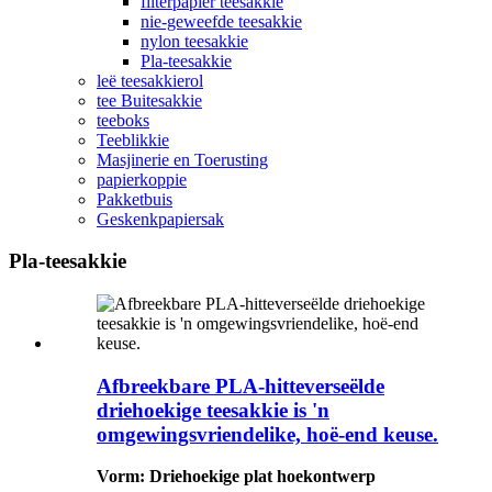
filterpapier teesakkie
nie-geweefde teesakkie
nylon teesakkie
Pla-teesakkie
leë teesakkierol
tee Buitesakkie
teeboks
Teeblikkie
Masjinerie en Toerusting
papierkoppie
Pakketbuis
Geskenkpapiersak
Pla-teesakkie
Afbreekbare PLA-hitteverseëlde
driehoekige teesakkie is 'n
omgewingsvriendelike, hoë-end keuse.
Vorm: Driehoekige plat hoekontwerp