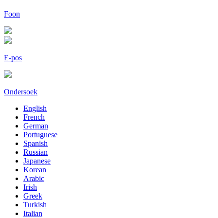
Foon
E-pos
Ondersoek
English
French
German
Portuguese
Spanish
Russian
Japanese
Korean
Arabic
Irish
Greek
Turkish
Italian