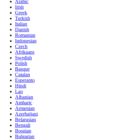
Arabic
Irish
Greek
Turkish
Italian
Danish
Romanian
Indonesian
Czech
Afrikaans
Swedish
Polish
Basque
Catalan
Esperanto
Hindi
Lao
Albanian
Amharic
Armenian
Azerbaijani
Belarusian
Bengali
Bosnian
Bulgarian