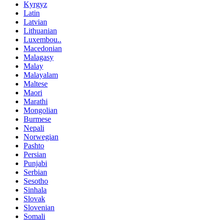
Kyrgyz
Latin
Latvian
Lithuanian
Luxembou..
Macedonian
Malagasy
Malay
Malayalam
Maltese
Maori
Marathi
Mongolian
Burmese
Nepali
Norwegian
Pashto
Persian
Punjabi
Serbian
Sesotho
Sinhala
Slovak
Slovenian
Somali