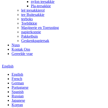
nylon teesakkie
Pla-teesakkie
leë teesakkierol
tee Buitesakkie
teeboks
Teeblikkie
Masjinerie en Toerusting
papierkoppie
Pakketbuis
Geskenkpapiersak
Nuus
Kontak Ons
Gereelde vrae
English
English
French
German
Portuguese
Spanish
Russian
Japanese
Korean