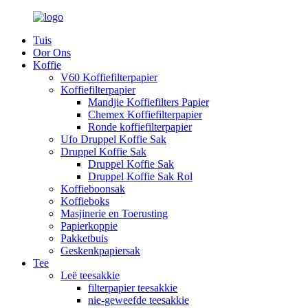
Tuis
Oor Ons
Koffie
V60 Koffiefilterpapier
Koffiefilterpapier
Mandjie Koffiefilters Papier
Chemex Koffiefilterpapier
Ronde koffiefilterpapier
Ufo Druppel Koffie Sak
Druppel Koffie Sak
Druppel Koffie Sak
Druppel Koffie Sak Rol
Koffieboonsak
Koffieboks
Masjinerie en Toerusting
Papierkoppie
Pakketbuis
Geskenkpapiersak
Tee
Leë teesakkie
filterpapier teesakkie
nie-geweefde teesakkie