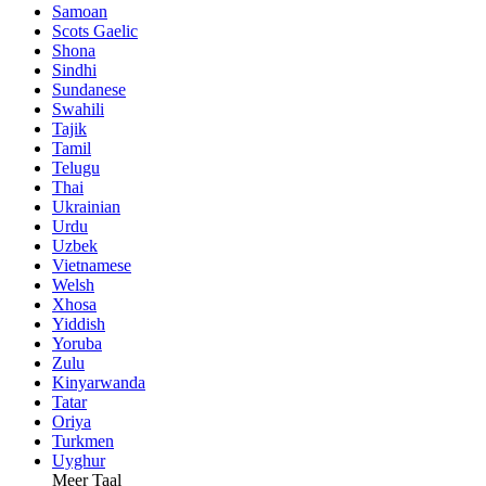
Samoan
Scots Gaelic
Shona
Sindhi
Sundanese
Swahili
Tajik
Tamil
Telugu
Thai
Ukrainian
Urdu
Uzbek
Vietnamese
Welsh
Xhosa
Yiddish
Yoruba
Zulu
Kinyarwanda
Tatar
Oriya
Turkmen
Uyghur
Meer Taal