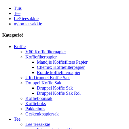
Tuis
Tee
Leë teesakkie
nylon teesakkie
Kategorieë
Koffie
V60 Koffiefilterpapier
Koffiefilterpapier
Mandjie Koffiefilters Papier
Chemex Koffiefilterpapier
Ronde koffiefilterpapier
Ufo Druppel Koffie Sak
Druppel Koffie Sak
Druppel Koffie Sak
Druppel Koffie Sak Rol
Koffieboonsak
Koffieboks
Pakketbuis
Geskenkpapiersak
Tee
Leë teesakkie