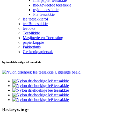
filterpapier teesakkie
nie-geweefde teesakkie
nylon teesakkie
Pla-teesakkie
leë teesakkierol
tee Buitesakkie
teeboks
Teeblikkie
Masjinerie en Toerusting
papierkoppie
Pakketbuis
Geskenkpapiersak
Nylon driehoekige leë teesakkie
Beskrywing: